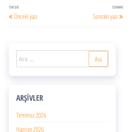
Yazı
ÖNCEKI
SONRAKI
Önceki
Sonr
Önceki yazı
Sonraki yazı
dolaşımı
Yazı
Yazı
Arama:
ARŞIVLER
Temmuz 2026
Haziran 2026