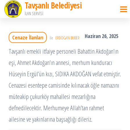
Tavşanlı Belediyesi
İçeriğe
İLAN SERVİSİ
atla
Haziran 26, 2025
Cenaze İlanları
ile
ERDOGAN BUBER
Tavşanlı emekli itfaiye personeli Bahattin Akdoğan’ın
eşi, Ahmet Akdoğan’ın annesi, merhum kunduracı
Hüseyin Ergül’ün kızı, SIDIKA AKDOĞAN vefat etmiştir.
Cenazesi esentepe camisinde kılınacak öğle namazını
müteakip çukurköy mahallesi mezarlığına
defnedilecektir. Merhumeye Allah’tan rahmet
ailesine ve yakınlarına başsağlığı dileriz.