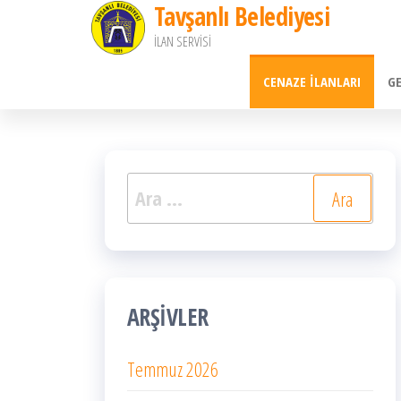
Tavşanlı Belediyesi
İçeriğe
İLAN SERVİSİ
atla
CENAZE İLANLARI
G
Arama:
ARŞIVLER
Temmuz 2026