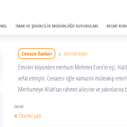
ENEL
İMAR VE ŞEHIRCILIK MÜDÜRLÜĞÜ DUYURULARI
RESMI KUR
Cenaze İlanları
ile
ERDOGAN BUBER
Emirler
köyünden merhum Mehmet Esen’in eşi, Halil
vefat etmiştir. Cenazesi öğle namazını müteakip emirl
Merhumeye Allah’tan rahmet ailesine ve yakınlarına ba
Yazı
ÖNCEKI
Önceki
Önceki yazı
dolaşımı
Yazı