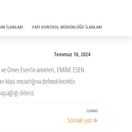
UM İLANLARI
YAPI KONTROL MÜDÜRLÜĞÜ İLANLARI
Temmuz 10, 2024
 ve Ömer Esen’in anneleri, EMİNE ESEN
er köyü mezarlığına defnedilecektir.
şsağlığı dileriz.
SONRAKI
Sonraki
Sonraki yazı
Yazı