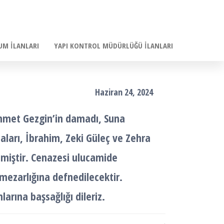
UM İLANLARI
YAPI KONTROL MÜDÜRLÜĞÜ İLANLARI
Haziran 24, 2024
hmet Gezgin’in damadı, Suna
ları, İbrahim, Zeki Güleç ve Zehra
tmiştir. Cenazesi ulucamide
 mezarlığına defnedilecektir.
arına başsağlığı dileriz.