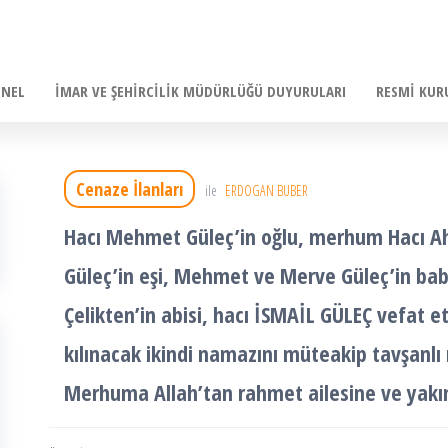
ENEL
İMAR VE ŞEHIRCILIK MÜDÜRLÜĞÜ DUYURULARI
RESMI KUR
Cenaze İlanları
ile
ERDOGAN BUBER
Hacı Mehmet Güleç’in oğlu, merhum Hacı A
Güleç’in eşi, Mehmet ve Merve Güleç’in baba
Çelikten’in abisi, hacı İSMAİL GÜLEÇ vefat e
kılınacak ikindi namazını müteakip tavşanlı
Merhuma Allah’tan rahmet ailesine ve yakınl