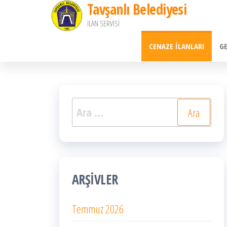
Tavşanlı Belediyesi
İçeriğe
İLAN SERVİSİ
atla
CENAZE İLANLARI
G
Arama:
ARŞIVLER
Temmuz 2026