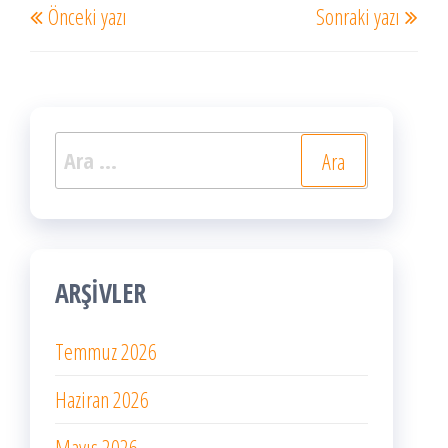
Önceki yazı
Sonraki yazı
dolaşımı
Yazı
Yazı
Arama:
ARŞIVLER
Temmuz 2026
Haziran 2026
Mayıs 2026