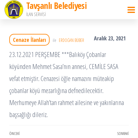
Tavşanlı Belediyesi
İçeriğe
İLAN SERVİSİ
atla
Aralık 23, 2021
Cenaze İlanları
ile
ERDOĞAN BÜBER
23.12.2021 PERŞEMBE ***Balıköy Çobanlar
köyünden Mehmet Sasa’nın annesi, CEMİLE SASA
vefat etmiştir. Cenazesi öğle namazını müteakip
çobanlar köyü mezarlığına defnedilecektir.
Merhumeye Allah’tan rahmet ailesine ve yakınlarına
başsağlığı dileriz.
Yazı
ÖNCEKI
SONRAKI
Önceki
Sonr