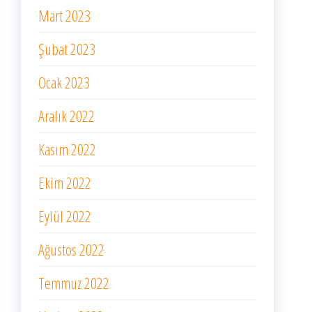
Mart 2023
Şubat 2023
Ocak 2023
Aralık 2022
Kasım 2022
Ekim 2022
Eylül 2022
Ağustos 2022
Temmuz 2022