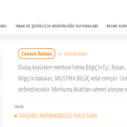
ENEL
İMAR VE ŞEHIRCILIK MÜDÜRLÜĞÜ DUYURULARI
RESMI KUR
Cenaze İlanları
ile
ERDOĞAN BÜBER
Dudaş köyünden merhum Fatma Bilgiç’in Eşi, Rızvan
Bilgiç’in babaları, MUSTAFA BİLGİÇ vefat etmiştir. Ce
defnedilecektir. Merhuma Allah’tan rahmet ailesine ve 
Yazı
ÖNCEKI
Önceki
TAVŞANLI KAYMAKAMLIĞI İHALE İLANI
dolaşımı
Yazı