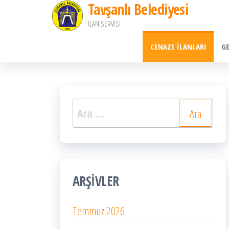
Tavşanlı Belediyesi
İçeriğe
İLAN SERVİSİ
atla
CENAZE İLANLARI
G
Arama:
ARŞIVLER
Temmuz 2026